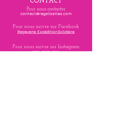
CONTACT
Pour nous contacter
contact@ragalizelles.com
Pour nous suivre sur Facebook
Ragavane ExpéditionSolidaire
Pour nous suivre sur Instagram
agir_ragavane
Pour nous écrire