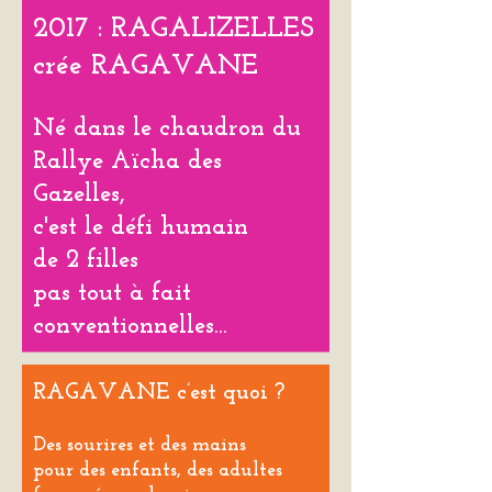
2017 : RAGALIZELLES
crée RAGAVANE
Né dans le chaudron du
Rallye Aïcha des
Gazelles,
c'est le défi humain
de 2 filles
pas tout à fait
conventionnelles...
RAGAVANE c’est quoi ?
Des sourires et des mains
pour des enfants, des adultes