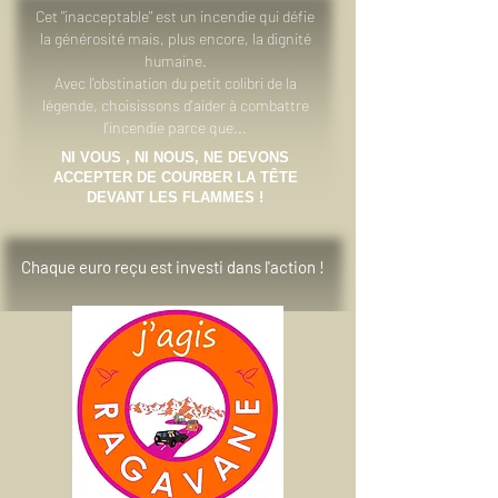
Cet "inacceptable" est un incendie qui défie
la générosité mais, plus encore, la dignité
humaine.
Avec l'obstination du petit colibri de la
légende, choisissons d'aider à combattre
l'incendie parce que...
NI VOUS , NI NOUS, NE DEVONS
ACCEPTER DE COURBER LA TÊTE
DEVANT LES FLAMMES !
Chaque euro reçu est investi dans l'action !