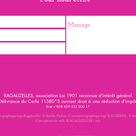
RAGALIZELLES, association Loi 1901 reconnue d'intérêt général
Délivrance du Cerfa 11580*3 ouvrant droit à une réduction d'impô
Siret n°808 809 552 000 17
 graphique logo Ragalizelles : © Aurélie Piefort - Conception graphique logo RAGAVANE : © An
Conception site web : RAGALIZELLES / wix