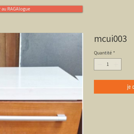
r au RAGAlogue
mcui003
Quantité
*
je 