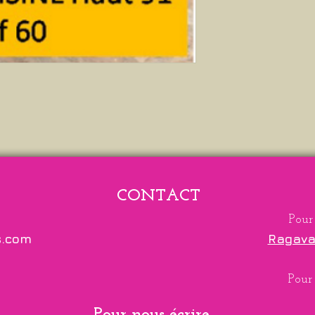
CONTACT
Pour
s.com
Ragava
Pour 
Pour nous écrire