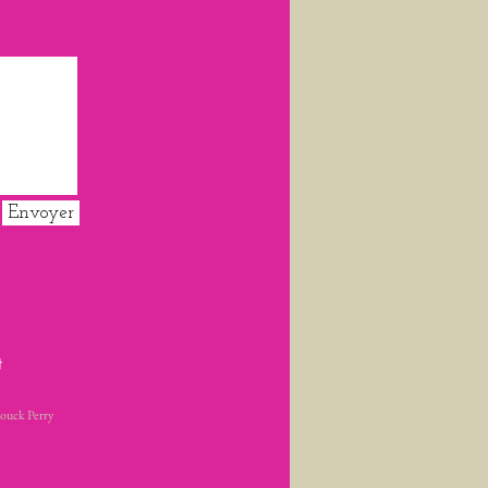
Envoyer
t
ouck Perry