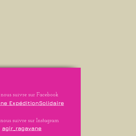
 nous suivre sur Facebook
ne ExpéditionSolidaire
nous suivre sur Instagram
agir_ragavane