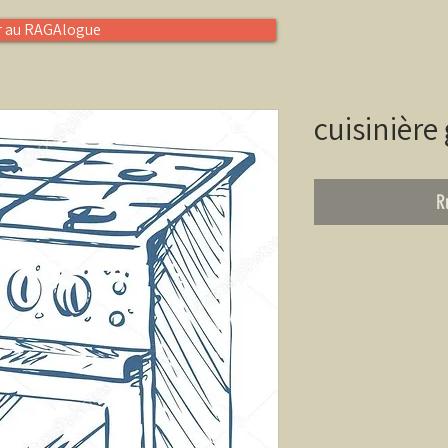
r au RAGAlogue
cuisinière
R