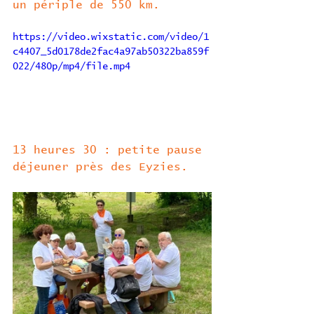
un périple de 550 km.
https://video.wixstatic.com/video/1
c4407_5d0178de2fac4a97ab50322ba859f
022/480p/mp4/file.mp4
13 heures 30 : petite pause 
déjeuner près des Eyzies.