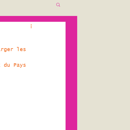
arger les 
x du Pays 