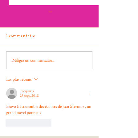
1 commentaire
Rédigez un commentaire...
Le chantier ne ralentit
Ça prend forme !
pas ! Aventure 2026
Aventure 2026
Les plus récents
lesequarts
23 sept. 2018
Bravo à l'enssemble des écoliers de jean Mermoz , un 
grand merci pour eux 
J'aime
Répondre