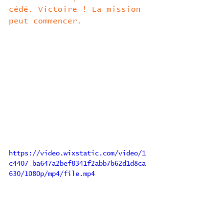
cédé. Victoire ! La mission 
peut commencer.
https://video.wixstatic.com/video/1
c4407_ba647a2bef8341f2abb7b62d1d8ca
630/1080p/mp4/file.mp4